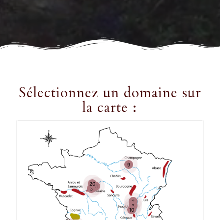
Sélectionnez un domaine sur
la carte :
9
20
11
3
2
6
10