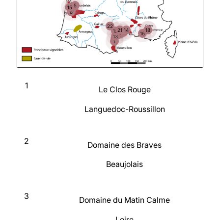
5
15
4
8
22
21
14
17
18
19
7
16
12
13
1
1
Le Clos Rouge
Languedoc-Roussillon
2
Domaine des Braves
Beaujolais
3
Domaine du Matin Calme
Loire