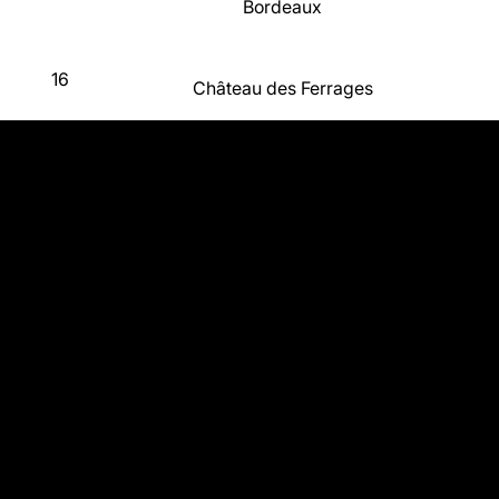
Bordeaux
16
Château des Ferrages
Provence
17
Château des Selves
Provence
18
Clos Padulis
Languedoc-Roussillon
19
Domaine Virgile Joly